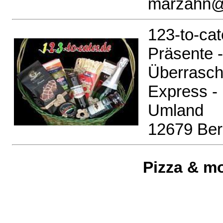
marzahn@
123-to-cat
Präsente 
Überrasc
Express - 
Umland
12679 Ber
Pizza & mo