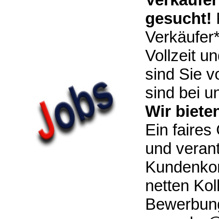
gesucht!
F
Kontakt
Verkäufer*
Vollzeit u
Impressum
sind Sie 
sind bei 
Wir biete
Datenschutz
Ein faires
und verant
Kundenkont
netten Kol
Bewerbung